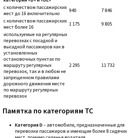
с количеством пассажирских
940
7 846
мест до 16 включительно
с количеством пассажирских
1 175
9 805
мест более 16
используемые на регулярных
перевозках с посадкой и
высадкой пассажиров как в
установленных
остановочных пунктах по
маршруту регулярных
2 295
11 732
перевозок, так и в любом не
запрещенном правилами
дорожного движения месте
по маршруту регулярных
перевозок
Памятка по категориям ТС
Категория D
– автомобили, предназначенные для
перевозки пассажиров и имеющие более 8 сидячих
мест, помимо сиденья водителя.