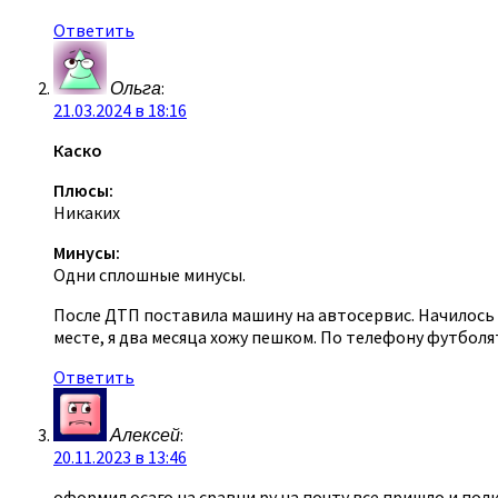
Ответить
Ольга
:
21.03.2024 в 18:16
Каско
Плюсы:
Никаких
Минусы:
Одни сплошные минусы.
После ДТП поставила машину на автосервис. Начилось б
месте, я два месяца хожу пешком. По телефону футболя
Ответить
Алексей
:
20.11.2023 в 13:46
оформил осаго на сравни ру на почту все пришло и поли