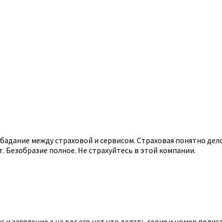
адание между страховой и сервисом. Страховая понятно дело, 
т. Безобразие полное. Не страхуйтесь в этой компании.
с и заявление а на рдс его нет что делать серия и номер полис