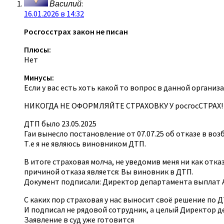
Василий
:
16.01.2026 в 14:32
Росгосстрах закон не писан
Плюсы:
Нет
Минусы:
Если у вас есть хоть какой то вопрос в данной организ
НИКОГДА НЕ ОФОРМЛЯЙТЕ СТРАХОВКУ У росгосСТРАХ!
ДТП было 23.05.2025
Гаи вынесло постановление от 07.07.25 об отказе в в
Т.е я не являюсь виновником ДТП.
В итоге страховая молча, не уведомив меня ни как отка
причиной отказа является: Вы виновник в ДТП.
Документ подписали: Директор департамента выплат А.
С каких пор страховая у нас выносит своё решение по 
И подписал не рядовой сотрудник, а целый Директор 
Заявление в суд уже готовится