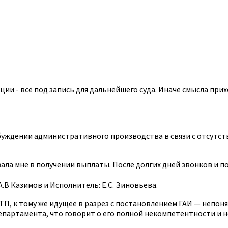
ации - всё под запись для дальнейшего суда. Иначе смысла при
озбуждении административного производства в связи с отсут
зала мне в получении выплаты. После долгих дней звонков и п
В Казимов и Исполнитель: Е.С. Зиновьева.
ДТП, к тому же идущее в разрез с постановлением ГАИ — непоня
департамента, что говорит о его полной некомпетентности и