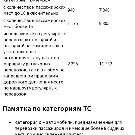
с количеством пассажирских
940
7 846
мест до 16 включительно
с количеством пассажирских
1 175
9 805
мест более 16
используемые на регулярных
перевозках с посадкой и
высадкой пассажиров как в
установленных
остановочных пунктах по
маршруту регулярных
2 295
11 732
перевозок, так и в любом не
запрещенном правилами
дорожного движения месте
по маршруту регулярных
перевозок
Памятка по категориям ТС
Категория D
– автомобили, предназначенные для
перевозки пассажиров и имеющие более 8 сидячих
мест, помимо сиденья водителя.