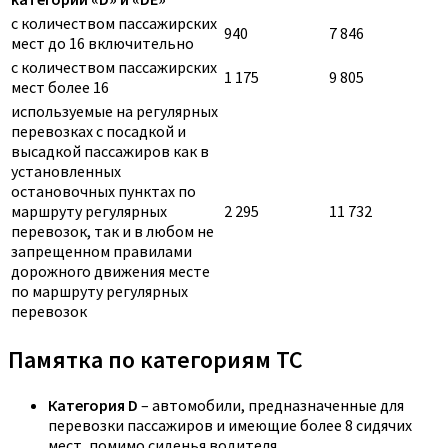
с количеством пассажирских
940
7 846
мест до 16 включительно
с количеством пассажирских
1 175
9 805
мест более 16
используемые на регулярных
перевозках с посадкой и
высадкой пассажиров как в
установленных
остановочных пунктах по
маршруту регулярных
2 295
11 732
перевозок, так и в любом не
запрещенном правилами
дорожного движения месте
по маршруту регулярных
перевозок
Памятка по категориям ТС
Категория D
– автомобили, предназначенные для
перевозки пассажиров и имеющие более 8 сидячих
мест, помимо сиденья водителя.