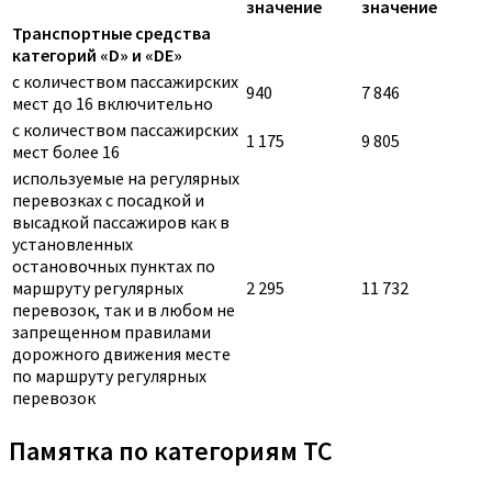
значение
значение
Транспортные средства
категорий «D» и «DE»
с количеством пассажирских
940
7 846
мест до 16 включительно
с количеством пассажирских
1 175
9 805
мест более 16
используемые на регулярных
перевозках с посадкой и
высадкой пассажиров как в
установленных
остановочных пунктах по
маршруту регулярных
2 295
11 732
перевозок, так и в любом не
запрещенном правилами
дорожного движения месте
по маршруту регулярных
перевозок
Памятка по категориям ТС