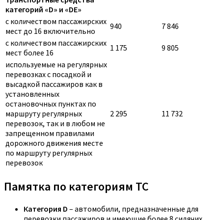
категорий «D» и «DE»
с количеством пассажирских
940
7 846
мест до 16 включительно
с количеством пассажирских
1 175
9 805
мест более 16
используемые на регулярных
перевозках с посадкой и
высадкой пассажиров как в
установленных
остановочных пунктах по
маршруту регулярных
2 295
11 732
перевозок, так и в любом не
запрещенном правилами
дорожного движения месте
по маршруту регулярных
перевозок
Памятка по категориям ТС
Категория D
– автомобили, предназначенные для
перевозки пассажиров и имеющие более 8 сидячих