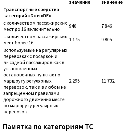
значение
значение
Транспортные средства
категорий «D» и «DE»
с количеством пассажирских
940
7 846
мест до 16 включительно
с количеством пассажирских
1 175
9 805
мест более 16
используемые на регулярных
перевозках с посадкой и
высадкой пассажиров как в
установленных
остановочных пунктах по
маршруту регулярных
2 295
11 732
перевозок, так и в любом не
запрещенном правилами
дорожного движения месте
по маршруту регулярных
перевозок
Памятка по категориям ТС