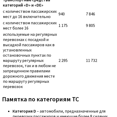
категорий «D» и «DE»
с количеством пассажирских
940
7 846
мест до 16 включительно
с количеством пассажирских
1 175
9 805
мест более 16
используемые на регулярных
перевозках с посадкой и
высадкой пассажиров как в
установленных
остановочных пунктах по
маршруту регулярных
2 295
11 732
перевозок, так и в любом не
запрещенном правилами
дорожного движения месте
по маршруту регулярных
перевозок
Памятка по категориям ТС
Категория D
– автомобили, предназначенные для
перевозки пассажиров и имеющие более 8 сидячих