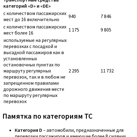
категорий «D» и «DE»
с количеством пассажирских
940
7 846
мест до 16 включительно
с количеством пассажирских
1 175
9 805
мест более 16
используемые на регулярных
перевозках с посадкой и
высадкой пассажиров как в
установленных
остановочных пунктах по
маршруту регулярных
2 295
11 732
перевозок, так и в любом не
запрещенном правилами
дорожного движения месте
по маршруту регулярных
перевозок
Памятка по категориям ТС
Категория D
– автомобили, предназначенные для
перевозки пассажиров и имеющие более 8 сидячих