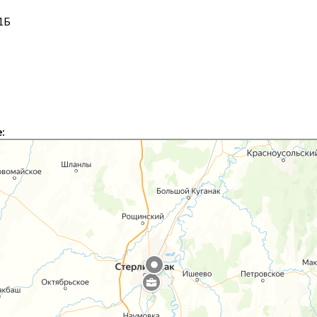
01Б
: