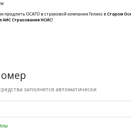
ле
 продлить ОСАГО в страховой компании Гелиос в
Старом Ос
зе АИС Страхования НСИС
!