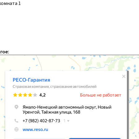
 комната 1
гое: