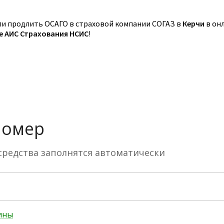
и продлить ОСАГО в страховой компании СОГАЗ в
Керчи
в он
зе АИС Страхования НСИС
!