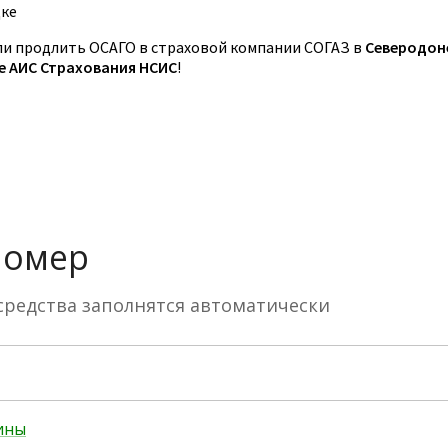
цке
и продлить ОСАГО в страховой компании СОГАЗ в
Северодон
зе АИС Страхования НСИС
!