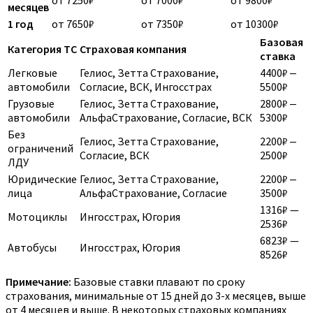
от 7250₽
от 7000₽
от 9800₽
месяцев
1 год
от 7650₽
от 7350₽
от 10300₽
Базовая
Категория ТС
Страховая компания
ставка
Легковые
Гелиос, Зетта Страхование,
4400₽ ‒
автомобили
Согласие, ВСК, Ингосстрах
5500₽
Грузовые
Гелиос, Зетта Страхование,
2800₽ ‒
автомобили
АльфаСтрахование, Согласие, ВСК
5300₽
Без
Гелиос, Зетта Страхование,
2200₽ ‒
ограничений
Согласие, ВСК
2500₽
ЛДУ
Юридические
Гелиос, Зетта Страхование,
2200₽ ‒
лица
АльфаСтрахование, Согласие
3500₽
1316₽ —
Мотоциклы
Ингосстрах, Югория
2536₽
6823₽ —
Автобусы
Ингосстрах, Югория
8526₽
Примечание:
Базовые ставки плавают по сроку
страхования, минимальные от 15 дней до 3-х месяцев, выше
от 4 месяцев и выше. В некоторых страховых компаниях