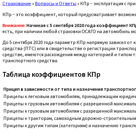
Страхование
»
Вопросы и Ответы
»
КПр − эксплуатация с пр
КПр − это коэффициент, который предусматривает возможно
Внимание:
Начиная с 5 сентября 2020 года коэффициент КП
есть, при наличии любой страховки ОСАГО на автомобиль м
До 5 сентября 2020 года параметр КПр напрямую зависел от
средства (ПТС) или в свидетельстве о регистрации транспор
средстве, имеются расхождения между категорией и типом 
транспортного средства.
Таблица коэффициентов КПр
Прицеп в зависимости от типа и назначения транспортно
Прицепы к легковым автомобилям, принадлежащим юридиче
Прицепы к грузовым автомобилям с разрешенной максималь
Прицепы к грузовым автомобилям с разрешенной максималь
Прицепы к тракторам, самоходным дорожно-строительным 
Прицепы к другим типам (категориям) и назначению трансп