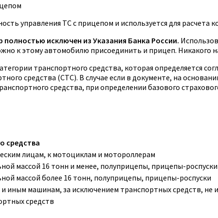
ицепом
сть управления ТС с прицепом и используется для расчета к
р полностью исключен из Указания Банка России.
Использова
ожно к этому автомобилю присоединить и прицеп. Никакого н
 категории транспортного средства, которая определяется со
тного средства (СТС). В случае если в документе, на основа
транспортного средства, при определении базового страхово
го средства
ским лицам, к мотоциклам и мотороллерам
ной массой 16 тонн и менее, полуприцепы, прицепы-роспуски
ной массой более 16 тонн, полуприцепы, прицепы-роспуски
и иным машинам, за исключением транспортных средств, не
ортных средств