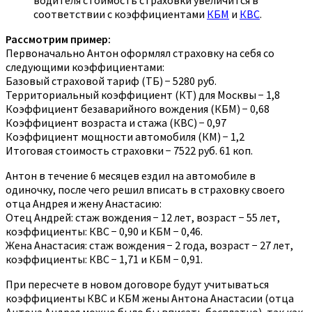
водителя стоимость страховки увеличится в
соответствии с коэффициентами
КБМ
и
КВС
.
Рассмотрим пример:
Первоначально Антон оформлял страховку на себя со
следующими коэффициентами:
Базовый страховой тариф (ТБ) − 5280 руб.
Территориальный коэффициент (КТ) для Москвы − 1,8
Коэффициент безаварийного вождения (КБМ) − 0,68
Коэффициент возраста и стажа (КВС) − 0,97
Коэффициент мощности автомобиля (КМ) − 1,2
Итоговая стоимость страховки − 7522 руб. 61 коп.
Антон в течение 6 месяцев ездил на автомобиле в
одиночку, после чего решил вписать в страховку своего
отца Андрея и жену Анастасию:
Отец Андрей: стаж вождения − 12 лет, возраст − 55 лет,
коэффициенты: КВС − 0,90 и КБМ − 0,46.
Жена Анастасия: стаж вождения − 2 года, возраст − 27 лет,
коэффициенты: КВС − 1,71 и КБМ − 0,91.
При пересчете в новом договоре будут учитываться
коэффициенты КВС и КБМ жены Антона Анастасии (отца