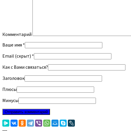
Комментарий
Ваше имя *
Email (скрыт) *
Как с Вами связаться?
Заголовок
Плюсы
Минусы