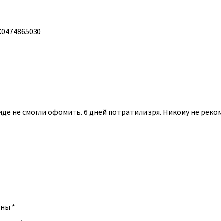
Х0474865030
иде не смогли офомить. 6 дней потратили зря. Никому не реко
ены
*