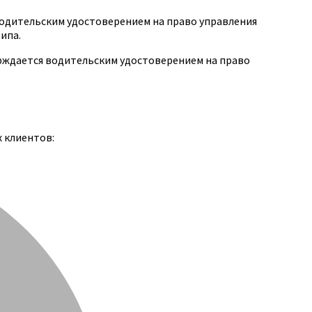
одительским удостоверением на право управления
ипа.
ерждается водительским удостоверением на право
х клиентов: