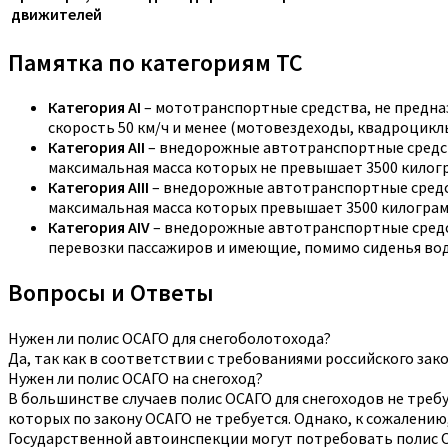
движителей
Памятка по категориям ТС
Категория АI
– мототранспортные средства, не предн
скорость 50 км/ч и менее (мотовездеходы, квадроциклы
Категория АII
– внедорожные автотранспортные средс
максимальная масса которых не превышает 3500 килогр
Категория АIII
– внедорожные автотранспортные средс
максимальная масса которых превышает 3500 килограм
Категория АIV
– внедорожные автотранспортные средс
перевозки пассажиров и имеющие, помимо сиденья води
Вопросы и Ответы
Нужен ли полис ОСАГО для снегоболотохода?
Да, так как в соответствии с требованиями российского за
Нужен ли полис ОСАГО на снегоход?
В большинстве случаев полис ОСАГО для снегоходов не требу
которых по закону ОСАГО не требуется. Однако, к сожалению
Государственной автоинспекции могут потребовать полис О