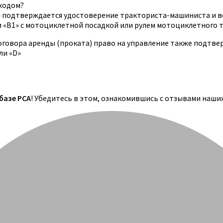
оходом?
» подтверждается удостоверение тракториста-машиниста и в
 «B1» с мотоциклетной посадкой или рулем мотоциклетного т
оговора аренды (проката) право на управление также подтв
ли «D»
 базе РСА
! Убедитесь в этом, ознакомившись с отзывами наши