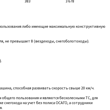
383
3 678
 пользования либо имеющие максимальную конструктивную
я, не превышает 8 (вездеходы, снегоболотоходы).
.
ашина, способная развивать скорость свыше 20 км/ч.
м общего пользования и являются бесколесными ТС, для
е снегохода на учет без полиса ОСАГО, а сотрудники
я.