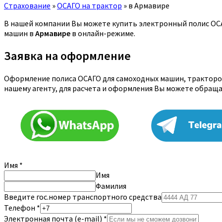
Страхование
»
ОСАГО на трактор
»
в Армавире
В нашей компании Вы можете купить электронный полис ОСАГ
машин в
Армавире
в онлайн-режиме.
Заявка на оформление
Оформление полиса ОСАГО для самоходных машин, тракторов
нашему агенту, для расчета и оформления Вы можете обращ
Имя
*
Имя
Фамилия
Введите гос.номер транспортного средства
Телефон
*
Электронная почта (e-mail)
*