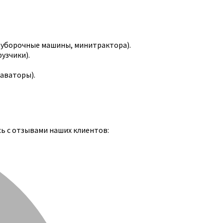
-уборочные машины, минитрактора).
узчики).
каваторы).
сь с отзывами наших клиентов: