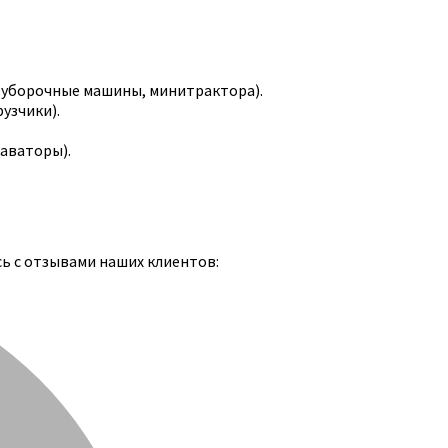
-уборочные машины, минитрактора).
узчики).
каваторы).
сь с отзывами наших клиентов: