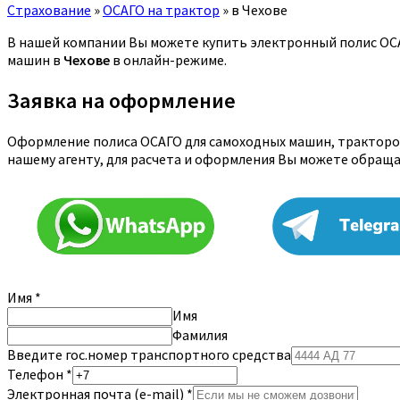
Страхование
»
ОСАГО на трактор
»
в Чехове
В нашей компании Вы можете купить электронный полис ОСАГ
машин в
Чехове
в онлайн-режиме.
Заявка на оформление
Оформление полиса ОСАГО для самоходных машин, тракторов
нашему агенту, для расчета и оформления Вы можете обращ
Имя
*
Имя
Фамилия
Введите гос.номер транспортного средства
Телефон
*
Электронная почта (e-mail)
*