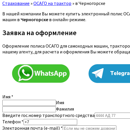
Страхование
»
ОСАГО на трактор
»
в Черногорске
В нашей компании Вы можете купить электронный полис ОСАГ
машин в
Черногорске
в онлайн-режиме.
Заявка на оформление
Оформление полиса ОСАГО для самоходных машин, тракторов
нашему агенту, для расчета и оформления Вы можете обращ
Имя
*
Имя
Фамилия
Введите гос.номер транспортного средства
Телефон
*
Электронная почта (e-mail)
*