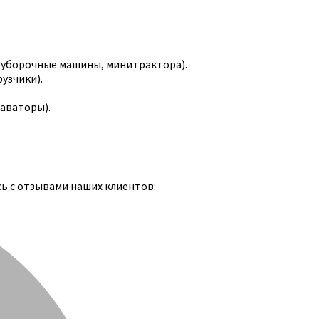
-уборочные машины, минитрактора).
узчики).
каваторы).
сь с отзывами наших клиентов: