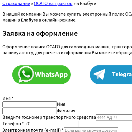
Страхование
»
ОСАГО на трактор
»
в Елабуге
В нашей компании Вы можете купить электронный полис ОСАГ
машин в
Елабуге
в онлайн-режиме.
Заявка на оформление
Оформление полиса ОСАГО для самоходных машин, тракторов
нашему агенту, для расчета и оформления Вы можете обращ
Имя
*
Имя
Фамилия
Введите гос.номер транспортного средства
Телефон
*
Электронная почта (e-mail)
*