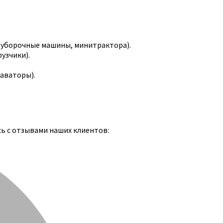
-уборочные машины, минитрактора).
узчики).
каваторы).
сь с отзывами наших клиентов: