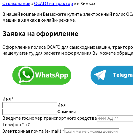
Страхование
»
ОСАГО на трактор
»
в Химках
В нашей компании Вы можете купить электронный полис ОСАГ
машин в
Химках
в онлайн-режиме.
Заявка на оформление
Оформление полиса ОСАГО для самоходных машин, тракторов
нашему агенту, для расчета и оформления Вы можете обращ
Имя
*
Имя
Фамилия
Введите гос.номер транспортного средства
Телефон
*
Электронная почта (e-mail)
*