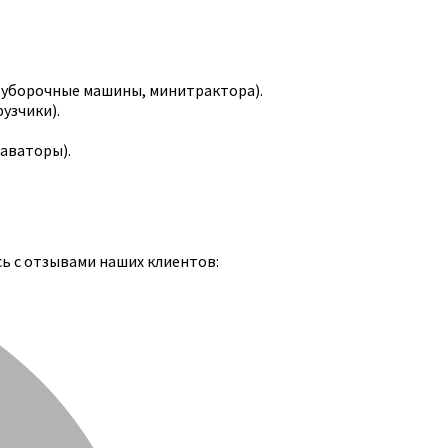
-уборочные машины, минитрактора).
узчики).
каваторы).
сь с отзывами наших клиентов: