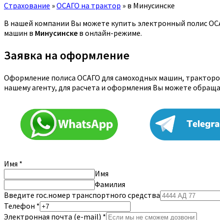
Страхование
»
ОСАГО на трактор
»
в Минусинске
В нашей компании Вы можете купить электронный полис ОСАГ
машин в
Минусинске
в онлайн-режиме.
Заявка на оформление
Оформление полиса ОСАГО для самоходных машин, тракторов
нашему агенту, для расчета и оформления Вы можете обращ
Имя
*
Имя
Фамилия
Введите гос.номер транспортного средства
Телефон
*
Электронная почта (e-mail)
*