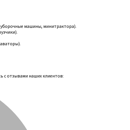
-уборочные машины, минитрактора).
узчики).
каваторы).
сь с отзывами наших клиентов: