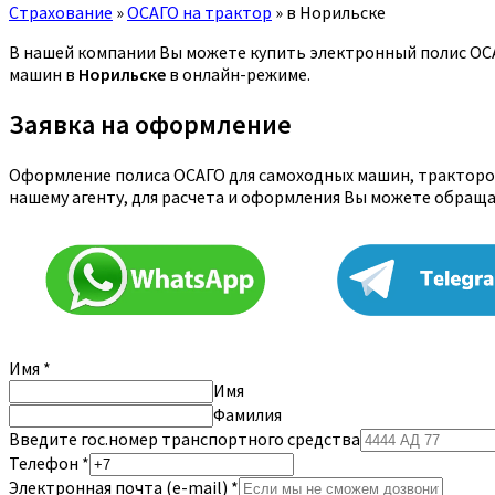
Страхование
»
ОСАГО на трактор
»
в Норильске
В нашей компании Вы можете купить электронный полис ОСАГ
машин в
Норильске
в онлайн-режиме.
Заявка на оформление
Оформление полиса ОСАГО для самоходных машин, тракторов
нашему агенту, для расчета и оформления Вы можете обращ
Имя
*
Имя
Фамилия
Введите гос.номер транспортного средства
Телефон
*
Электронная почта (e-mail)
*