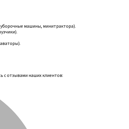
-уборочные машины, минитрактора).
узчики).
каваторы).
сь с отзывами наших клиентов: