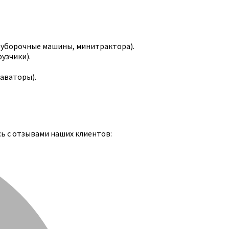
-уборочные машины, минитрактора).
узчики).
каваторы).
сь с отзывами наших клиентов: