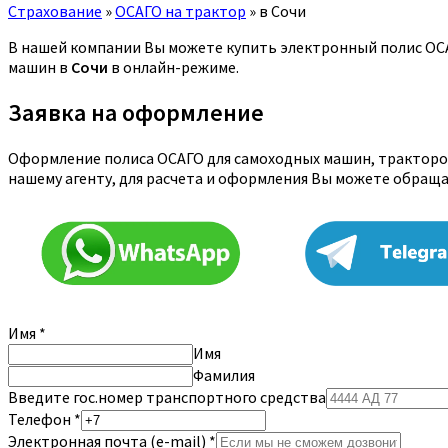
Страхование
»
ОСАГО на трактор
»
в Сочи
В нашей компании Вы можете купить электронный полис ОСАГ
машин в
Сочи
в онлайн-режиме.
Заявка на оформление
Оформление полиса ОСАГО для самоходных машин, тракторов
нашему агенту, для расчета и оформления Вы можете обращ
Имя
*
Имя
Фамилия
Введите гос.номер транспортного средства
Телефон
*
Электронная почта (e-mail)
*