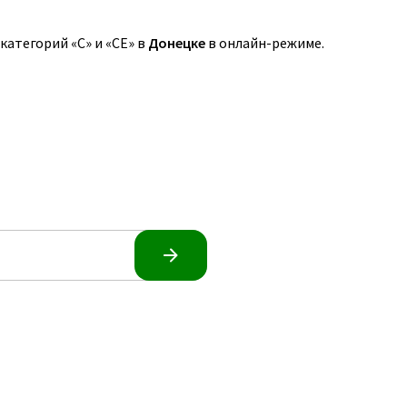
атегорий «C» и «CE» в
Донецке
в онлайн-режиме.