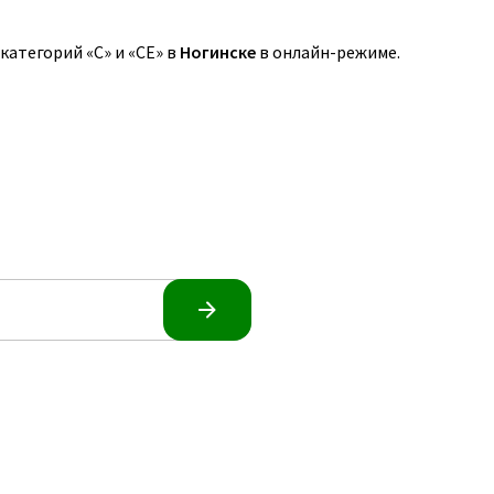
атегорий «C» и «CE» в
Ногинске
в онлайн-режиме.