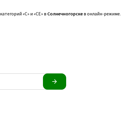
атегорий «C» и «CE» в
Солнечногорске
в онлайн-режиме.