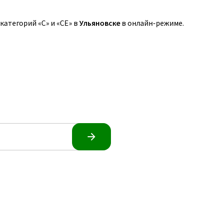
атегорий «C» и «CE» в
Ульяновске
в онлайн-режиме.