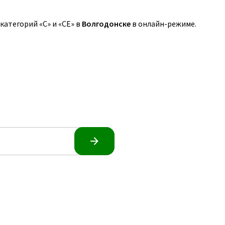
атегорий «C» и «CE» в
Волгодонске
в онлайн-режиме.