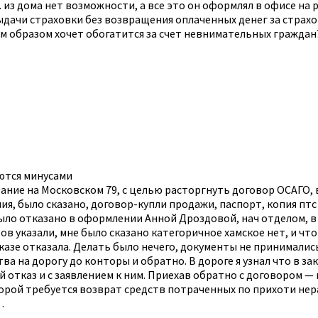
. из дома нет возможности, а все это он оформлял в офисе на
выдачи страховки без возвращения оплаченных денег за страхо
образом хочет обогатится за счет невнимательных граждан? 
аются минусами
вание на Московском 79, с целью расторгнуть договор ОСАГО, в
я, было сказано, договор-купли продажи, паспорт, копия птс 
ло отказано в оформлении Анной Дроздовой, нач отделом, в с
ов указали, мне было сказано категоричное хамское нет, и что
казе отказала. Делать было нечего, документы не принимались
а на дорогу до конторы и обратно. В дороге я узнал что в за
отказ и с заявлением к ним. Приехав обратно с договором — 
оторой требуется возврат средств потраченных по прихоти нер
…