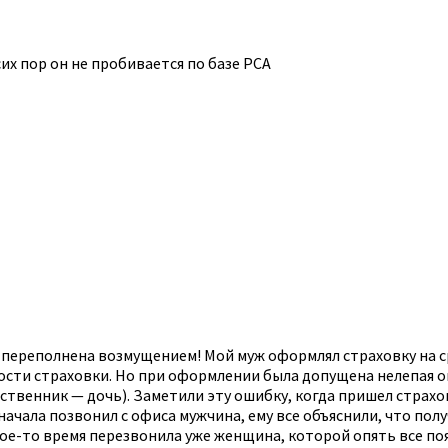
 сих пор он не пробивается по базе РСА
переполнена возмущением! Мой муж оформлял страховку на 
ти страховки. Но при оформлении была допущена нелепая ошиб
твенник — дочь). Заметили эту ошибку, когда пришел страхов
начала позвонил с офиса мужчина, ему все объяснили, что пол
ое-то время перезвонила уже женщина, которой опять все пояс