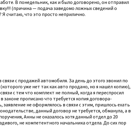
 работе. В понедельник, как и было договорено, он отправил
вку!!! (причина — подача заведомо ложных сведений о
Я считаю, что это просто неприлично.
 связи с продажей автомобиля. За день до этого звонил по
(которого уже нет так как авто продано, но я нашёл копию),
вязи с тем что комплект не полный, когда я переспросил
 в законе прописано что требуется копия договора-
, заявление не оформлялось в связи с этим, пришлось ехать
конодательстве, данный договор не требуется, обманула, а в
поручения, Анны не оказалось хотя данный отдел до 20
адивого, не компетентного начальника отдела. До сих пор