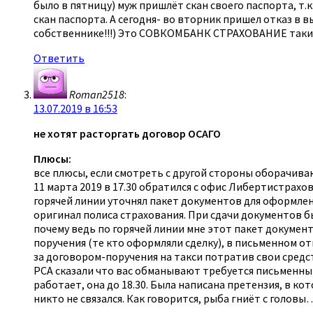
было в пятницу) муж пришлёт скан своего паспорта, т.к
скан паспорта. А сегодня- во вторник пришел отказ в 
собственнике!!!) Это СОВКОМБАНК СТРАХОВАНИЕ таким 
Ответить
Roman2518
:
13.07.2019 в 16:53
не хотят расторгать договор ОСАГО
Плюсы:
все плюсы, если смотреть с другой стороны оборачив
11 марта 2019 в 17.30 обратился с офис Либертистрахо
горячей линии уточнял пакет документов для оформлени
оригинал полиса страхования. При сдачи документов бы
почему ведь по горячей линии мне этот пакет документ
поручения (те кто оформляли сделку), в письменном от
за договором-поручения на такси потратив свои средств
РСА сказали что вас обманывают требуется письменный 
работает, она до 18.30. Была написана претензия, в к
никто не связался. Как говорится, рыба гниёт с головы