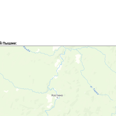
й Пышме: