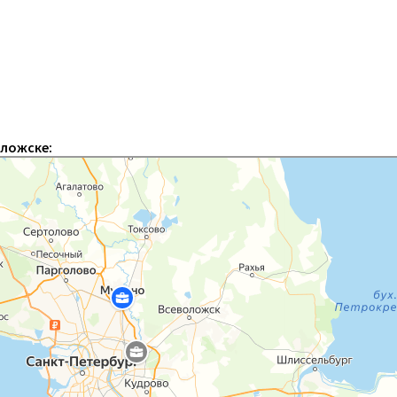
оложске: