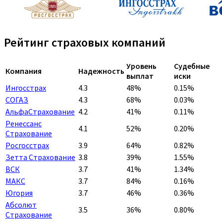
Рейтинг страховых компаний
Уровень
Судебные
Компания
Надежность
выплат
иски
Ингосстрах
4.3
48%
0.15%
СОГАЗ
4.3
68%
0.03%
АльфаСтрахование
4.2
41%
0.11%
Ренессанс
4.1
52%
0.20%
Страхование
Росгосстрах
3.9
64%
0.82%
Зетта Страхование
3.8
39%
1.55%
ВСК
3.7
41%
1.34%
МАКС
3.7
84%
0.16%
Югория
3.7
46%
0.36%
Абсолют
3.5
36%
0.80%
Страхование