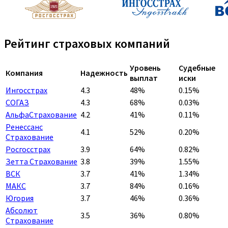
Рейтинг страховых компаний
Уровень
Судебные
Компания
Надежность
выплат
иски
Ингосстрах
4.3
48%
0.15%
СОГАЗ
4.3
68%
0.03%
АльфаСтрахование
4.2
41%
0.11%
Ренессанс
4.1
52%
0.20%
Страхование
Росгосстрах
3.9
64%
0.82%
Зетта Страхование
3.8
39%
1.55%
ВСК
3.7
41%
1.34%
МАКС
3.7
84%
0.16%
Югория
3.7
46%
0.36%
Абсолют
3.5
36%
0.80%
Страхование