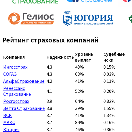
Рейтинг страховых компаний
Уровень
Судебные
Компания
Надежность
выплат
иски
Ингосстрах
4.3
48%
0.15%
СОГАЗ
4.3
68%
0.03%
АльфаСтрахование
4.2
41%
0.11%
Ренессанс
4.1
52%
0.20%
Страхование
Росгосстрах
3.9
64%
0.82%
Зетта Страхование
3.8
39%
1.55%
ВСК
3.7
41%
1.34%
МАКС
3.7
84%
0.16%
Югория
3.7
46%
0.36%