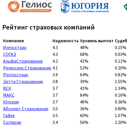
Рейтинг страховых компаний
Компания
Надежность
Уровень выплат
Судеб
Ингосстрах
4.3
48%
0.15%
СОГАЗ
4.3
68%
0.03%
АльфаСтрахование
4.2
41%
0.11%
Ренессанс Страхование
4.1
52%
0.20%
Росгосстрах
3.9
64%
0.82%
Зетта Страхование
3.8
39%
1.55%
ВСК
3.7
41%
1.34%
МАКС
3.7
84%
0.16%
Югория
3.7
46%
0.36%
Абсолют Страхование
3.5
36%
0.80%
Гайде
3.5
60%
1.07%
Согласие
3.4
56%
2.20%