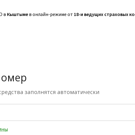
О в
Кыштыме
в онлайн-режиме от
18-и ведущих страховых к