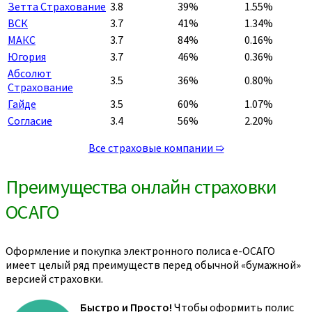
Зетта Страхование
3.8
39%
1.55%
ВСК
3.7
41%
1.34%
МАКС
3.7
84%
0.16%
Югория
3.7
46%
0.36%
Абсолют
3.5
36%
0.80%
Страхование
Гайде
3.5
60%
1.07%
Согласие
3.4
56%
2.20%
Все страховые компании ➯
Преимущества онлайн страховки
ОСАГО
Оформление и покупка электронного полиса е-ОСАГО
имеет целый ряд преимуществ перед обычной «бумажной»
версией страховки.
Быстро и Просто!
Чтобы оформить полис