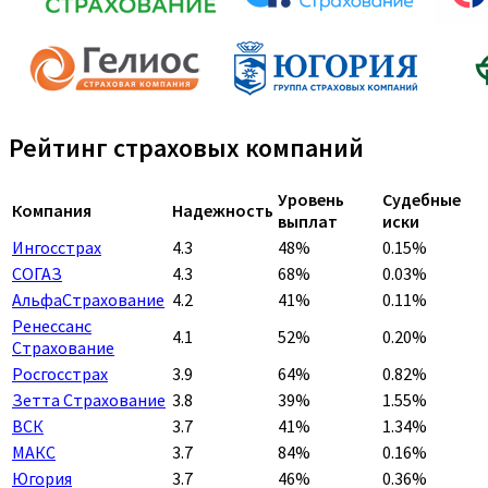
Рейтинг страховых компаний
Уровень
Судебные
Компания
Надежность
выплат
иски
Ингосстрах
4.3
48%
0.15%
СОГАЗ
4.3
68%
0.03%
АльфаСтрахование
4.2
41%
0.11%
Ренессанс
4.1
52%
0.20%
Страхование
Росгосстрах
3.9
64%
0.82%
Зетта Страхование
3.8
39%
1.55%
ВСК
3.7
41%
1.34%
МАКС
3.7
84%
0.16%
Югория
3.7
46%
0.36%