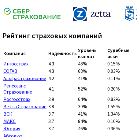
Рейтинг страховых компаний
Уровень
Судебные
Компания
Надежность
выплат
иски
Ингосстрах
4.3
48%
0.15%
СОГАЗ
4.3
68%
0.03%
АльфаСтрахование
4.2
41%
0.11%
Ренессанс
4.1
52%
0.20%
Страхование
Росгосстрах
3.9
64%
0.82%
Зетта Страхование
3.8
39%
1.55%
ВСК
3.7
41%
1.34%
МАКС
3.7
84%
0.16%
Югория
3.7
46%
0.36%
Абсолют