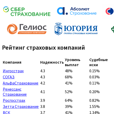
Рейтинг страховых компаний
Уровень
Судебные
Компания
Надежность
выплат
иски
Ингосстрах
4.3
48%
0.15%
СОГАЗ
4.3
68%
0.03%
АльфаСтрахование
4.2
41%
0.11%
Ренессанс
4.1
52%
0.20%
Страхование
Росгосстрах
3.9
64%
0.82%
Зетта Страхование
3.8
39%
1.55%
ВСК
3.7
41%
1.34%