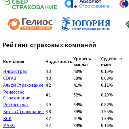
Рейтинг страховых компаний
Уровень
Судебные
Компания
Надежность
выплат
иски
Ингосстрах
4.3
48%
0.15%
СОГАЗ
4.3
68%
0.03%
АльфаСтрахование
4.2
41%
0.11%
Ренессанс
4.1
52%
0.20%
Страхование
Росгосстрах
3.9
64%
0.82%
Зетта Страхование
3.8
39%
1.55%
ВСК
3.7
41%
1.34%
МАКС
3.7
84%
0.16%