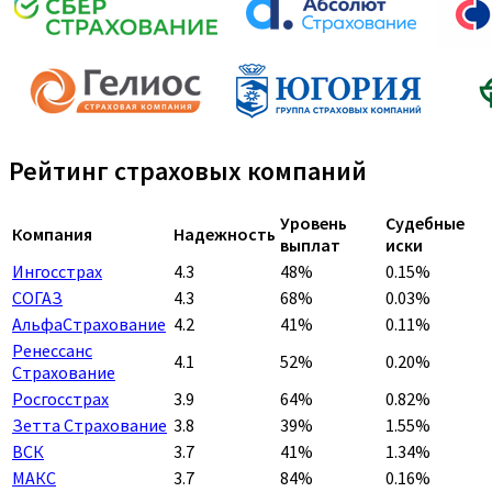
Рейтинг страховых компаний
Уровень
Судебные
Компания
Надежность
выплат
иски
Ингосстрах
4.3
48%
0.15%
СОГАЗ
4.3
68%
0.03%
АльфаСтрахование
4.2
41%
0.11%
Ренессанс
4.1
52%
0.20%
Страхование
Росгосстрах
3.9
64%
0.82%
Зетта Страхование
3.8
39%
1.55%
ВСК
3.7
41%
1.34%
МАКС
3.7
84%
0.16%