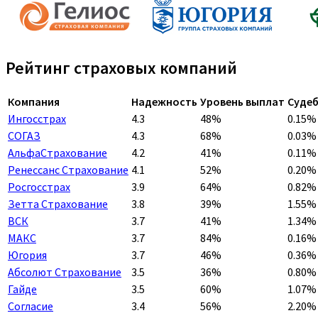
Рейтинг страховых компаний
Компания
Надежность
Уровень выплат
Судеб
Ингосстрах
4.3
48%
0.15%
СОГАЗ
4.3
68%
0.03%
АльфаСтрахование
4.2
41%
0.11%
Ренессанс Страхование
4.1
52%
0.20%
Росгосстрах
3.9
64%
0.82%
Зетта Страхование
3.8
39%
1.55%
ВСК
3.7
41%
1.34%
МАКС
3.7
84%
0.16%
Югория
3.7
46%
0.36%
Абсолют Страхование
3.5
36%
0.80%
Гайде
3.5
60%
1.07%
Согласие
3.4
56%
2.20%