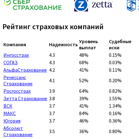
Рейтинг страховых компаний
Уровень
Судебные
Компания
Надежность
выплат
иски
Ингосстрах
4.3
48%
0.15%
СОГАЗ
4.3
68%
0.03%
АльфаСтрахование
4.2
41%
0.11%
Ренессанс
4.1
52%
0.20%
Страхование
Росгосстрах
3.9
64%
0.82%
Зетта Страхование
3.8
39%
1.55%
ВСК
3.7
41%
1.34%
МАКС
3.7
84%
0.16%
Югория
3.7
46%
0.36%
Абсолют
3.5
36%
0.80%
Страхование