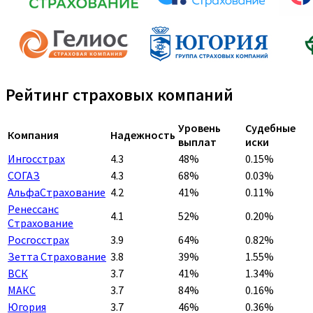
Рейтинг страховых компаний
Уровень
Судебные
Компания
Надежность
выплат
иски
Ингосстрах
4.3
48%
0.15%
СОГАЗ
4.3
68%
0.03%
АльфаСтрахование
4.2
41%
0.11%
Ренессанс
4.1
52%
0.20%
Страхование
Росгосстрах
3.9
64%
0.82%
Зетта Страхование
3.8
39%
1.55%
ВСК
3.7
41%
1.34%
МАКС
3.7
84%
0.16%
Югория
3.7
46%
0.36%