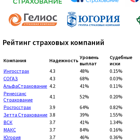
Рейтинг страховых компаний
Уровень
Судебные
Компания
Надежность
выплат
иски
Ингосстрах
4.3
48%
0.15%
СОГАЗ
4.3
68%
0.03%
АльфаСтрахование
4.2
41%
0.11%
Ренессанс
4.1
52%
0.20%
Страхование
Росгосстрах
3.9
64%
0.82%
Зетта Страхование
3.8
39%
1.55%
ВСК
3.7
41%
1.34%
МАКС
3.7
84%
0.16%
Югория
3.7
46%
0.36%