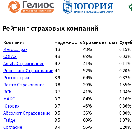
Рейтинг страховых компаний
Компания
Надежность
Уровень выплат
Судеб
Ингосстрах
4.3
48%
0.15%
СОГАЗ
4.3
68%
0.03%
АльфаСтрахование
4.2
41%
0.11%
Ренессанс Страхование
4.1
52%
0.20%
Росгосстрах
3.9
64%
0.82%
Зетта Страхование
3.8
39%
1.55%
ВСК
3.7
41%
1.34%
МАКС
3.7
84%
0.16%
Югория
3.7
46%
0.36%
Абсолют Страхование
3.5
36%
0.80%
Гайде
3.5
60%
1.07%
Согласие
3.4
56%
2.20%